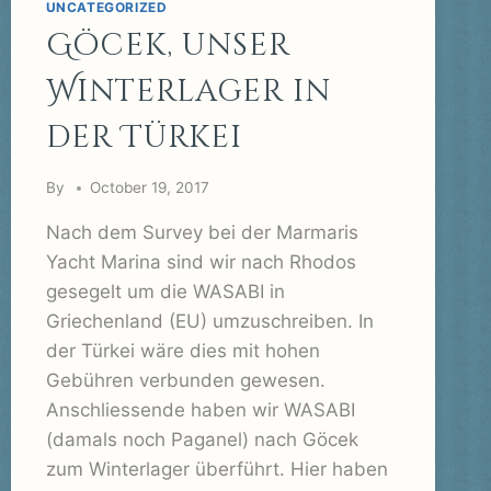
8.
UNCATEGORIZED
MAI
Göcek, unser
LOS
NACH
Winterlager in
ARGOSTOLI
der Türkei
By
October 19, 2017
Nach dem Survey bei der Marmaris
Yacht Marina sind wir nach Rhodos
gesegelt um die WASABI in
Griechenland (EU) umzuschreiben. In
der Türkei wäre dies mit hohen
Gebühren verbunden gewesen.
Anschliessende haben wir WASABI
(damals noch Paganel) nach Göcek
zum Winterlager überführt. Hier haben