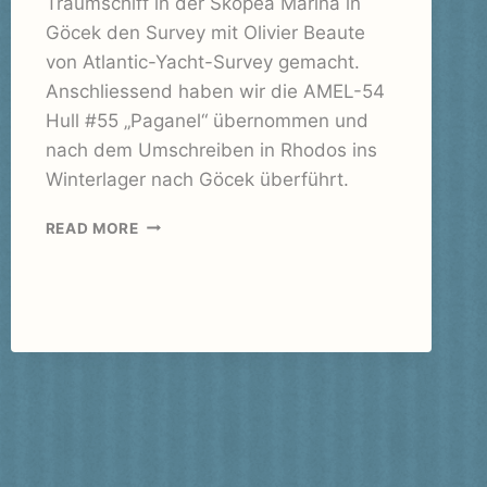
Traumschiff in der Skopea Marina in
Göcek den Survey mit Olivier Beaute
von Atlantic-Yacht-Survey gemacht.
Anschliessend haben wir die AMEL-54
Hull #55 „Paganel“ übernommen und
nach dem Umschreiben in Rhodos ins
Winterlager nach Göcek überführt.
MARMARIS
READ MORE
YACHT
MARINA
–
WASABI