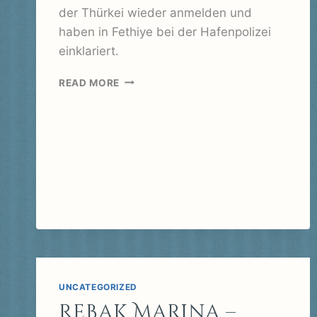
der Thürkei wieder anmelden und
haben in Fethiye bei der Hafenpolizei
einklariert.
FETHIYE
READ MORE
–
EINKLARIEREN
IN
DER
TÜRKEI
UNCATEGORIZED
Rebak Marina –