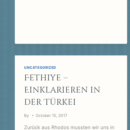
RAGUSA
NACH
PORTO
PALO
UND
RICHTUNG
GRIECHENLAND
UNCATEGORIZED
Fethiye –
Einklarieren in
der Türkei
By
October 15, 2017
Zurück aus Rhodos mussten wir uns in