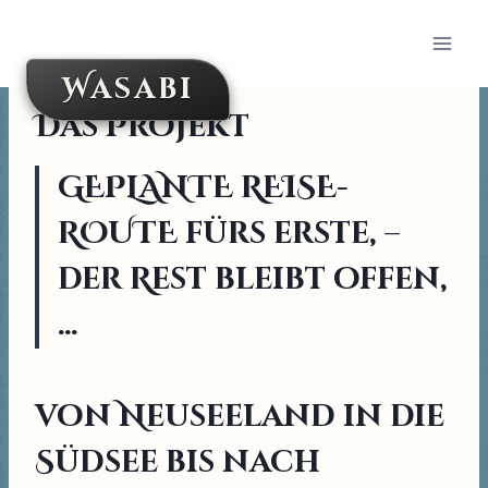
Skip
to
content
Wasabi
Das Projekt
GEPLANTE REISE-
ROUTE fürs erste, –
der Rest bleibt offen,
…
von Neuseeland in die
Südsee bis nach