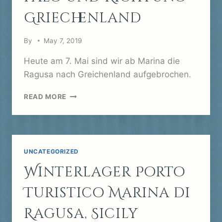
Griechenland
By
May 7, 2019
Heute am 7. Mai sind wir ab Marina die
Ragusa nach Greichenland aufgebrochen.
VON
READ MORE
MARINA
DI
RAGUSA
NACH
PORTO
UNCATEGORIZED
PALO
Winterlager Porto
UND
RICHTUNG
Turistico Marina di
GRIECHENLAND
Ragusa, Sicily