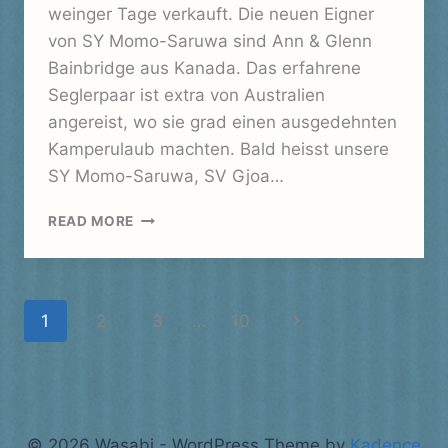
weinger Tage verkauft. Die neuen Eigner
von SY Momo-Saruwa sind Ann & Glenn
Bainbridge aus Kanada. Das erfahrene
Seglerpaar ist extra von Australien
angereist, wo sie grad einen ausgedehnten
Kamperulaub machten. Bald heisst unsere
SY Momo-Saruwa, SV Gjoa…
REBAK
READ MORE
MARINA
–
REBAK
BESAR
Page
Next
1
2
3
…
10
LANGKAWI
navigation
Page
© 2026 Wasabi - WordPress Theme by
Kadence