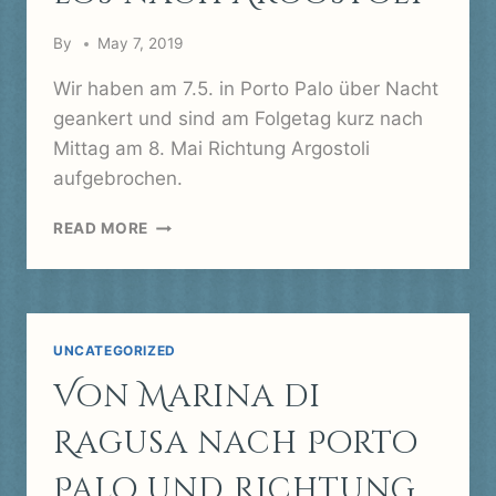
By
May 7, 2019
Wir haben am 7.5. in Porto Palo über Nacht
geankert und sind am Folgetag kurz nach
Mittag am 8. Mai Richtung Argostoli
aufgebrochen.
PORTO
READ MORE
PALO
AM
ANKER
UND
AM
UNCATEGORIZED
8.
Von Marina di
MAI
LOS
Ragusa nach Porto
NACH
ARGOSTOLI
Palo und Richtung