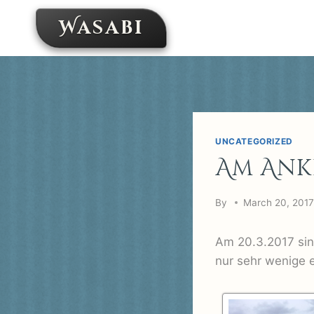
Skip
Wasabi
to
content
UNCATEGORIZED
Am Ank
By
March 20, 201
Am 20.3.2017 sin
nur sehr wenige 