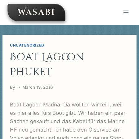
Skip
Wasabi
to
content
UNCATEGORIZED
Boat Lagoon
Phuket
By
March 19, 2016
Boat Lagoon Marina. Da wollten wir rein, weil
es hier alles fürs Boot gibt. Wir haben ein paar
Sachen gekauft und das Kabel für das Marine
HF neu gemacht. Ich habe den Ölservice am
Volvo erledigt und auch noch ein neues Stop-