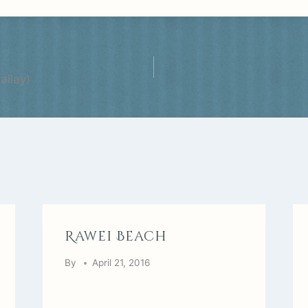
ailay)
n
Rawei Beach
By
April 21, 2016