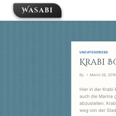
Skip
Wasabi
to
content
UNCATEGORIZED
Krabi 
By
March 26, 2016
Hier in der Krab
auch die Marina
abzustellen. Kra
weg von der Stad