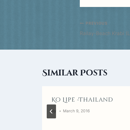
Post
PREVIOUS
Railay-Beach Krabi (L
navigatio
Similar Posts
l Ko
Ko Lipe -Thailand
By
March 9, 2016