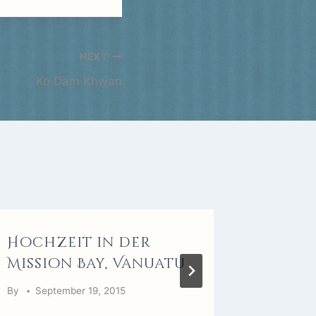
NEXT
Ko Dam Khwan
Hochzeit in der
KOH 
Mission Bay, Vanuatu
NGA)
By
September 19, 2015
By
April