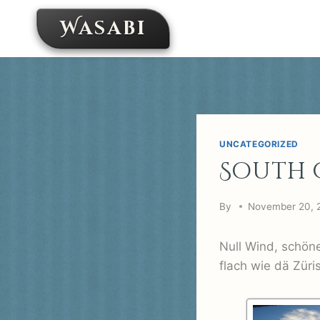
Skip
Wasabi
to
content
UNCATEGORIZED
South 
By
November 20, 
Null Wind, schöne
flach wie dä Züri