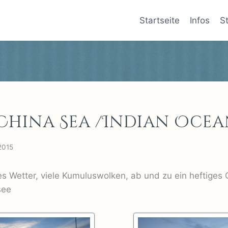
Startseite
Infos
S
China Sea /Indian Ocea
2015
s Wetter, viele Kumuluswolken, ab und zu ein heftiges 
see