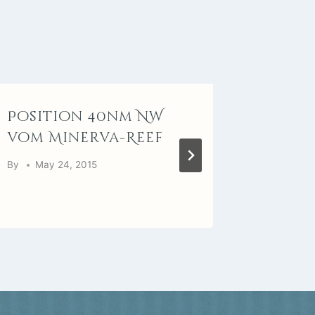
Position 40nm NW
Ko Ra
vom Minerva-Reef
By
Marc
By
May 24, 2015